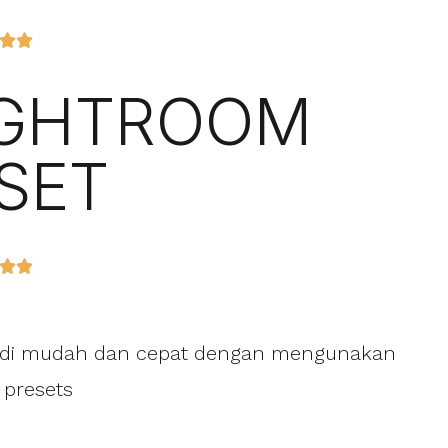


LIGHTROOM
SET


jadi mudah dan cepat dengan mengunakan
 presets