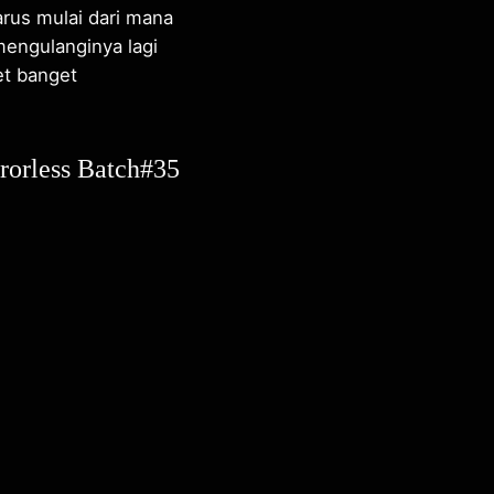
arus mulai dari mana
engulanginya lagi
et banget
rorless Batch#35