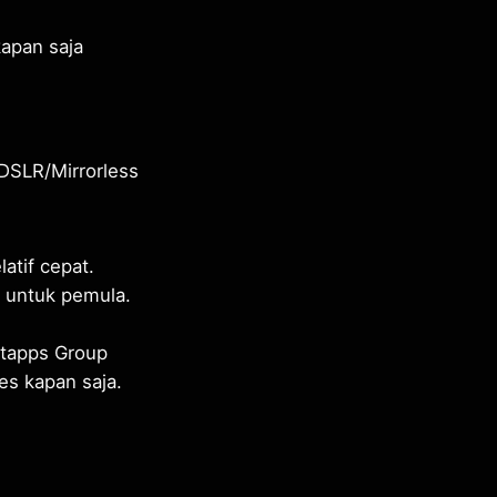
kapan saja
DSLR/Mirrorless
tif cepat.
 untuk pemula.
tapps Group
es kapan saja.