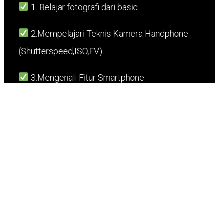
1. Belajar fotografi dari basic
2.Mempelajari Teknis Kamera Handphone
(Shutterspeed,ISO,EV)
3.Mengenali Fitur Smartphone
4.Mempelajari Angle
5.Mempelajari Ratio dan Komposisi
6.Pencahayaan yang baik untuk Kamera
Handphone
7.Memaksimalkan Kualitas Foto dengan
Handphone yang di gunakan