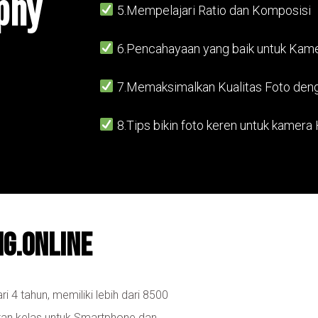
phy
5.Mempelajari Ratio dan Komposisi
6.Pencahayaan yang baik untuk Kam
7.Memaksimalkan Kualitas Foto den
8.Tips bikin foto keren untuk kamer
g.online
4 tahun, memiliki lebih dari 8500
an kelas untuk Smartphone dan