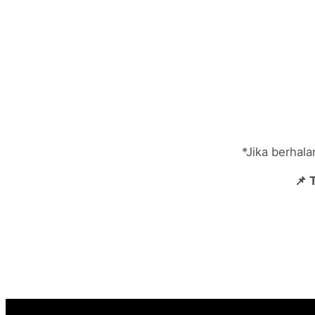
*Jika berhal
📌 