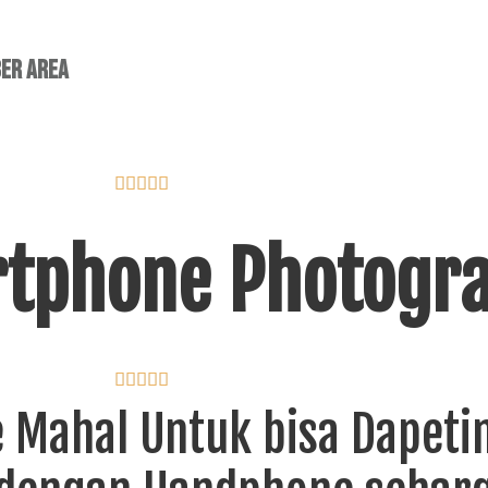
er area





rtphone Photogr





 Mahal Untuk bisa Dapeti