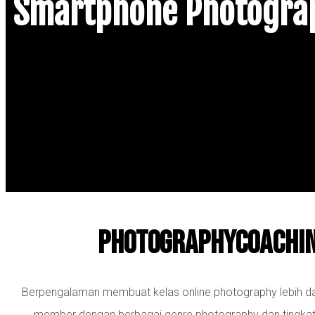
Smartphone Photogra
PhotographyCoachin
Berpengalaman membuat kelas online photography lebih dari 
member dengan berbagai genre photography dan tingkat