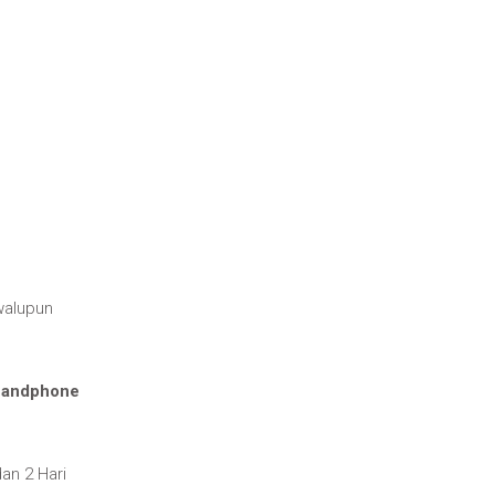
walupun
 handphone
an 2 Hari