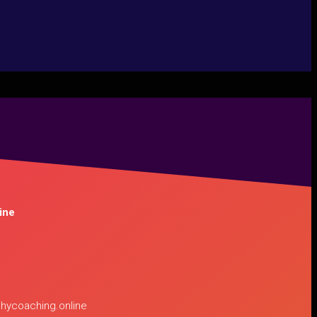
ine
hycoaching.online