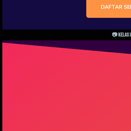
DAFTAR S
📷 Kelas 