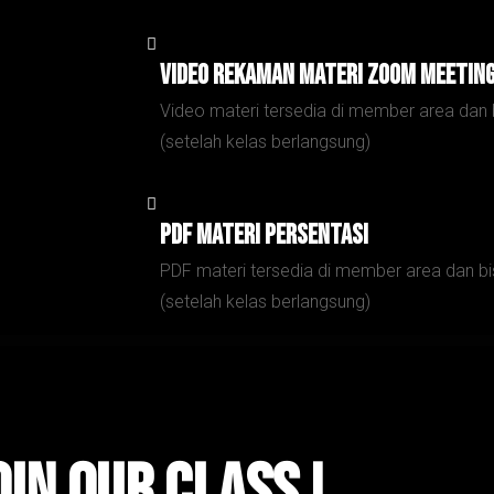
Video Rekaman Materi zoom meetin
Video materi tersedia di member area dan 
(setelah kelas berlangsung)
PDF Materi persentasi
PDF materi tersedia di member area dan bi
(setelah kelas berlangsung)
oin Our Class !