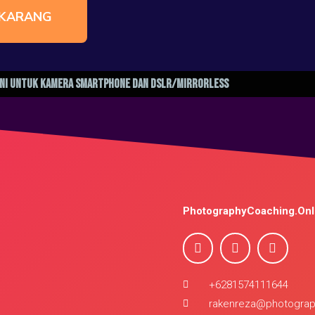
EKARANG
ini Untuk Kamera Smartphone dan DSLR/Mirrorless
PhotographyCoaching.Onl
+6281574111644
rakenreza@photograp