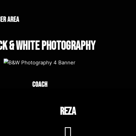
er area
ck & White Photography
Coach
Reza