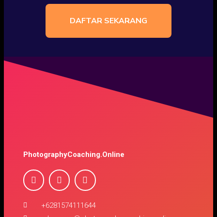
DAFTAR SEKARANG
PhotographyCoaching.Online
+6281574111644