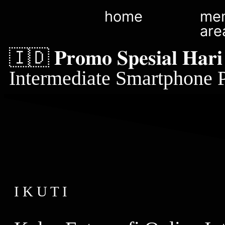
home
me
are
🇮🇩 𝐏𝐫𝐨𝐦𝐨 𝐒𝐩𝐞𝐬𝐢𝐚𝐥 𝐇𝐚𝐫
Intermediate Smartphone 
I K U T I