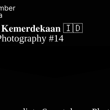
mber
a
𝐢 𝐊𝐞𝐦𝐞𝐫𝐝𝐞𝐤𝐚𝐚𝐧 🇮🇩
Photography #14