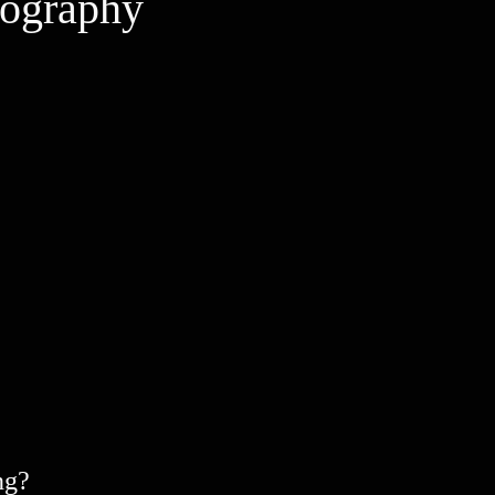
tography
ng?