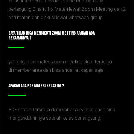
kelas Intermediate Smartphone Photography
berlangung 2 hari , 1 x Materi lewat Zoom Meeting dan 2
hari materi dan diskusi lewat whatsapp group
SAYA TIDAK BISA MENGIKUTI ZOOM METTING APAKAH ADA
REKAMANNYA ?
ya, Rekaman materi zoom meeting akan tersedia
di member area dan bisa anda liat kapan saja
APAKAH ADA PDF MATERI KELAS INI ?
PDF materi tersedia di member area dan anda bisa
mengunduhnnnya setelah kelas berlangsung.