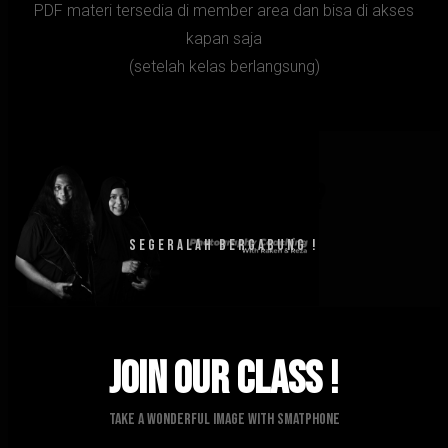
PDF materi tersedia di member area dan bisa di akses
kapan saja
(setelah kelas berlangsung)
Tunggu Apa Lagi ?
SEGERALAH BERGABUNG !
Join Our Class !
Take A Wonderful Image With Smatphone