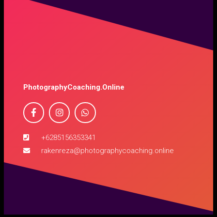
PhotographyCoaching.Online
+6285156353341
rakenreza@photographycoaching.online