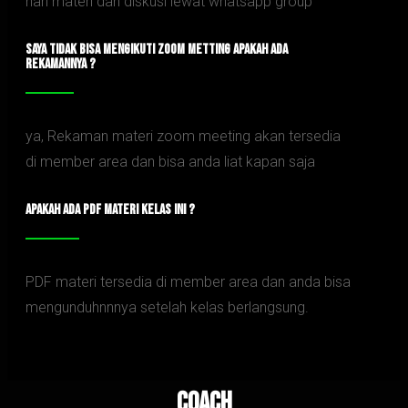
hari materi dan diskusi lewat whatsapp group
SAYA TIDAK BISA MENGIKUTI ZOOM METTING APAKAH ADA
REKAMANNYA ?
ya, Rekaman materi zoom meeting akan tersedia
di member area dan bisa anda liat kapan saja
APAKAH ADA PDF MATERI KELAS INI ?
PDF materi tersedia di member area dan anda bisa
mengunduhnnnya setelah kelas berlangsung.
Coach