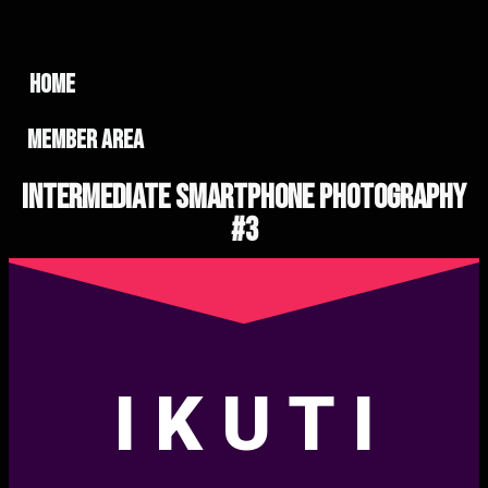
home
member area
Intermediate Smartphone Photography
#3
I K U T I