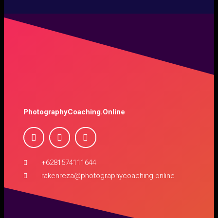
PhotographyCoaching.Online
+6281574111644
rakenreza@photographycoaching.online