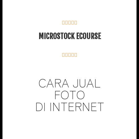





MICROSTOCK ECOURSE





CARA JUAL
FOTO
DI INTERNET