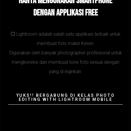
Hanya mengunakan Smartphone
dengan applikasi Free
💥 Lightroom adalah salah satu applikasi terbaik untuk
membuat foto makin Keren.
Digunakan oleh banyak photographer profesional untuk
mengkoreksi dan membuat tone foto sesuai dengan
yang di inginkan.
YUKS!! BERGABUNG DI KELAS PHOTO
EDITING WITH LIGHTROOM MOBILE