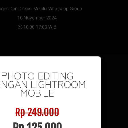
ugas Dan Diskusi Melalui Whatsapp Group
10 November 2024
🕙 10:00-17:00 WIB
PHOTO EDITING
ENGAN LIGHTROOM
MOBILE
Rp 249.000
Rp 125.000