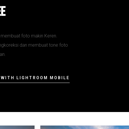
ee
uk membuat foto makin Keren.
engkoreksi dan membuat tone foto
an.
G WITH LIGHTROOM MOBILE