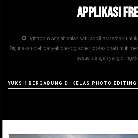
applikasi Fr
💥 Lightroom adalah salah satu applikasi terbaik unt
Digunakan oleh banyak photographer profesional untuk m
sesuai dengan yang di ingink
YUKS!! BERGABUNG DI KELAS PHOTO EDITIN