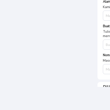
Alam
Kami
Buat
Tuli
meny
Nom
Masu
Pil