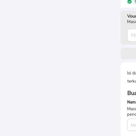
S
Vouc
Masu
Isi 
terk
Bua
Nama
Masu
penc