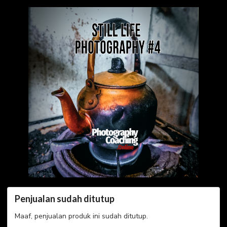
still-life-
photography-4
Penjualan sudah ditutup
Maaf, penjualan produk ini sudah ditutup.