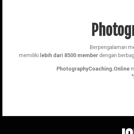
Photog
Berpengalaman me
memiliki
lebih dari 8500 member
dengan berbaga
PhotographyCoaching.Online
m