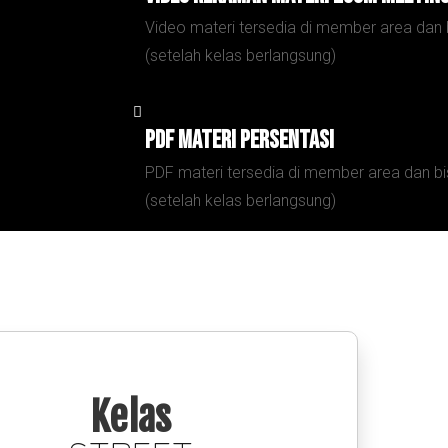
Video materi tersedia di member area dan 
(setelah kelas berlangsung)
PDF Materi persentasi
PDF materi tersedia di member area dan bi
(setelah kelas berlangsung)
Kelas